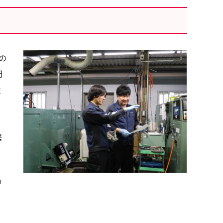
の
間
産
・
緊
の