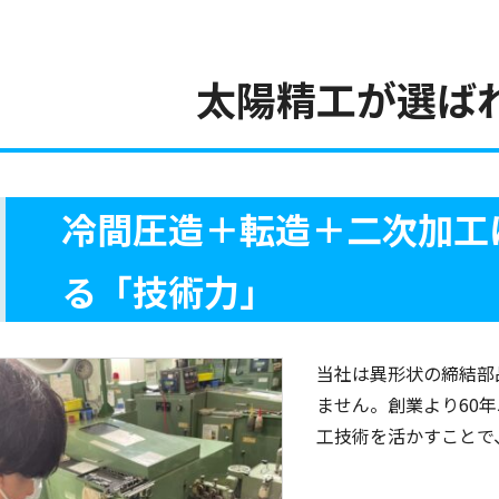
太陽精工が選ば
冷間圧造＋転造＋二次加工
る「技術力」
当社は異形状の締結部
ません。創業より60
工技術を活かすことで