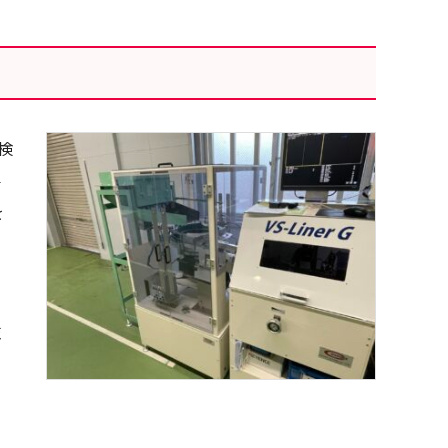
検
要
を
る
。
施