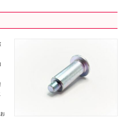
該
ニ
加
。
連
こ
し
、お