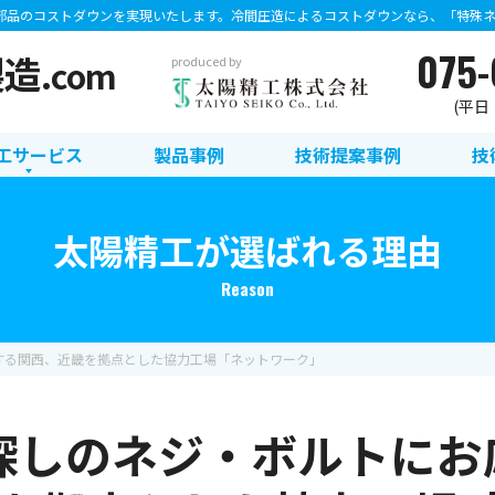
部品のコストダウンを実現いたします。冷間圧造によるコストダウンなら、「特殊ネジ
075-
製造
.com
produced by
(平日：8
工サービス
製品事例
技術提案事例
技
太陽精工が選ばれる理由
Reason
する関西、近畿を拠点とした協力工場「ネットワーク」
探しのネジ・ボルトにお