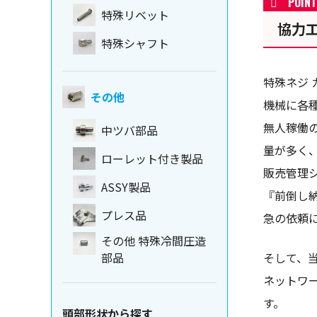
特殊リベット
協力
特殊シャフト
特殊ネジ 
その他
機械に各
無人稼働
中ツバ部品
量が多く
ローレット付き製品
販売管理
ASSY製品
『前倒し
プレス品
急の依頼
その他 特殊冷間圧造
そして、
部品
ネットワ
す。
頭部形状から探す