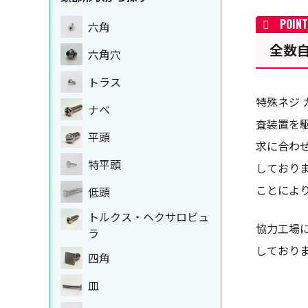
六角
全数
六角穴
トラス
特殊ネジ 
ナベ
査装置を
平頭
求に合わ
特平頭
しており
ことによ
低頭
トルクス・ヘクサロビュ
協力工場
ラ
しており
四角
皿