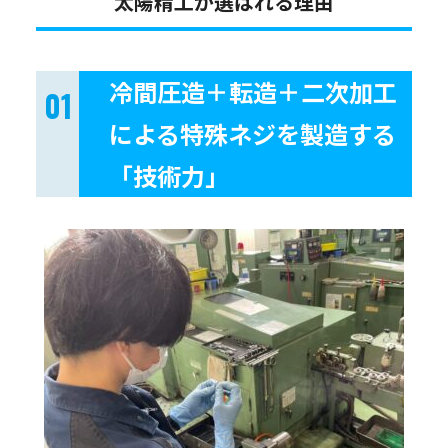
太陽精工が選ばれる理由
冷間圧造＋転造＋二次加工
による特殊ネジを製造する
「技術力」