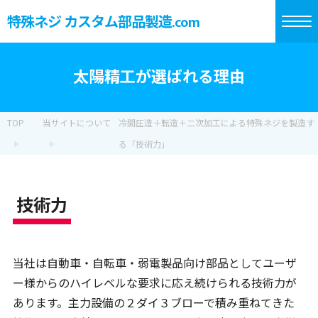
特殊ネジ カスタム部品製造
.com
太陽精工が選ばれる理由
TOP
当サイトについて
冷間圧造＋転造＋二次加工による特殊ネジを製造す
る「技術力」
技術力
当社は自動車・自転車・弱電製品向け部品としてユーザ
ー様からのハイレベルな要求に応え続けられる技術力が
あります。主力設備の２ダイ３ブローで積み重ねてきた