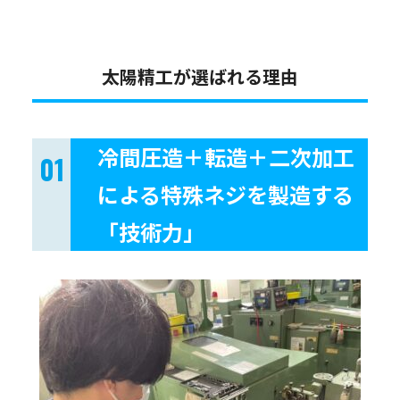
太陽精工が選ばれる理由
冷間圧造＋転造＋二次加工
による特殊ネジを製造する
「技術力」