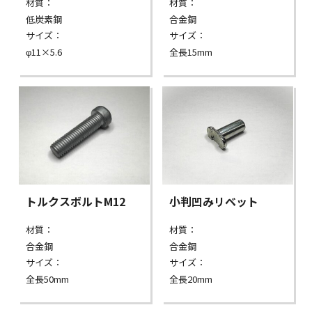
材質：
材質：
低炭素鋼
合金鋼
サイズ：
サイズ：
φ11×5.6
全長15mm
トルクスボルトM12
小判凹みリベット
材質：
材質：
合金鋼
合金鋼
サイズ：
サイズ：
全長50mm
全長20mm