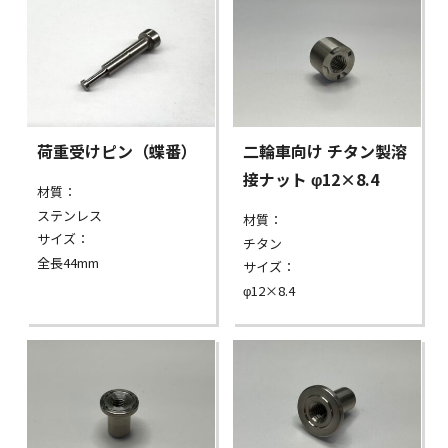
荷重受けピン（蝶番）
二輪車向け チタン製溶
接ナット φ12×8.4
材質：
ステンレス
材質：
サイズ：
チタン
全長44mm
サイズ：
φ12×8.4