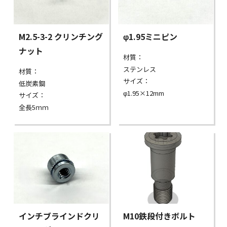
M2.5-3-2 クリンチング
φ1.95ミニピン
ナット
材質：
ステンレス
材質：
サイズ：
低炭素鋼
φ1.95×12mm
サイズ：
全長5ｍｍ
インチブラインドクリ
M10鉄段付きボルト