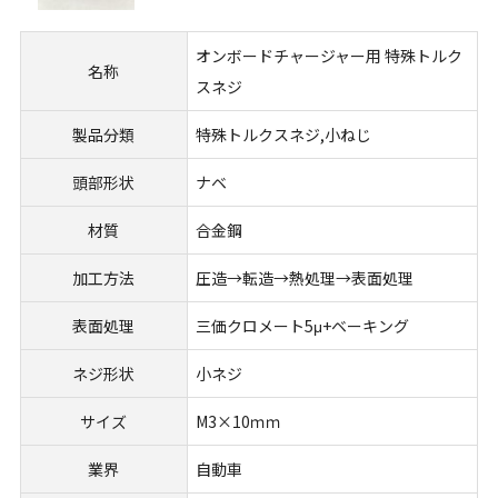
オンボードチャージャー用 特殊トルク
名称
スネジ
製品分類
特殊トルクスネジ,小ねじ
頭部形状
ナベ
材質
合金鋼
加工方法
圧造→転造→熱処理→表面処理
表面処理
三価クロメート5μ+ベーキング
ネジ形状
小ネジ
サイズ
M3×10ｍｍ
業界
自動車