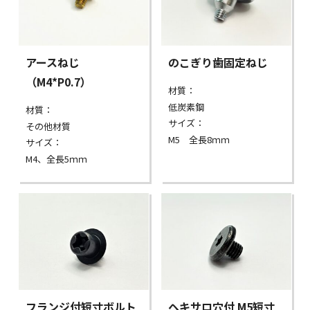
アースねじ
のこぎり歯固定ねじ
（M4*P0.7）
材質：
低炭素鋼
材質：
サイズ：
その他材質
M5 全長8ｍｍ
サイズ：
M4、全長5ｍｍ
フランジ付短寸ボルト
ヘキサロ穴付 M5短寸