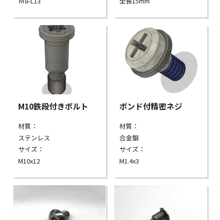
Ｍ8-L13
全長15mm
M10鉄段付きボルト
ボンド付精密ネジ
材質：
材質：
ステンレス
合金鋼
サイズ：
サイズ：
M10x12
M1.4x3