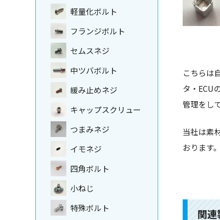
軽量化ボルト
フランジボルト
セムスネジ
中ツバボルト
こちらは
タ・EC
緩み止めネジ
管理をし
キャップスクリュー
つまみネジ
当社は素
おります
イモネジ
四角ボルト
小ねじ
特殊ボルト
関連