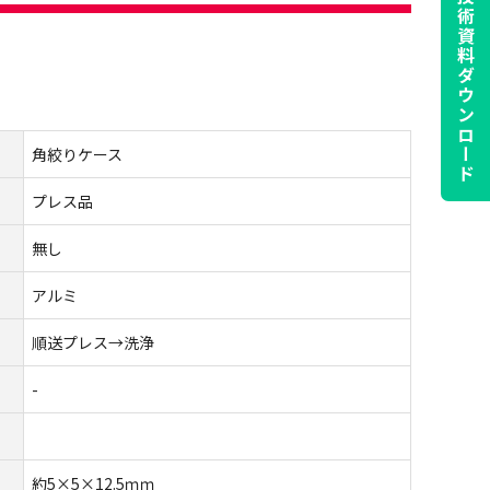
技術資料
ダウンロード
角絞りケース
プレス品
無し
アルミ
順送プレス→洗浄
-
約5×5×12.5ｍｍ