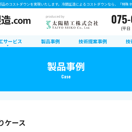
部品のコストダウンを実現いたします。冷間圧造によるコストダウンなら、「特殊ネジ
075-
製造
.com
produced by
(平日：8
工サービス
製品事例
技術提案事例
技
製品事例
Case
りケース