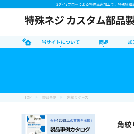
2ダイ3ブローによる特殊圧造加工で、特殊締結
特殊ネジ カスタム部品
当サイトについて
商品
加
TOP
製品事例
角絞りケース
角絞