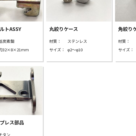
ルトASSY
丸絞りケース
角絞り
低炭素鋼
材質：
ステンレス
材質：
約32×8×21ｍｍ
サイズ：
φ2～φ10
サイズ：
プレス部品
チタン