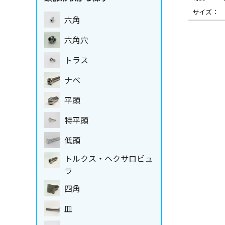
サイズ：
六角
六角穴
トラス
ナベ
平頭
特平頭
低頭
トルクス・ヘクサロビュ
ラ
四角
皿