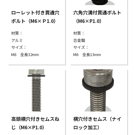
ローレット付き貫通穴
六角穴溝付貫通ボルト
ボルト（M6×Ｐ1.0）
（M6×P1.0）
材質：
材質：
アルミ
合金鋼
サイズ：
サイズ：
M6 全長32mm
M6 全長13mm
高頭横穴付きセムスね
横穴付きセムス（ナイ
じ（M6×P1.0）
ロック加工）