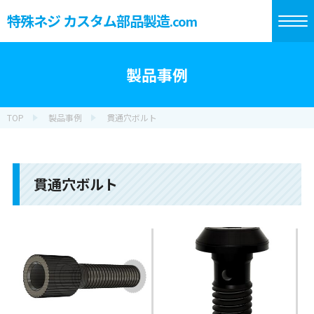
特殊ネジ カスタム部品製造
.com
製品事例
TOP
製品事例
貫通穴ボルト
貫通穴ボルト