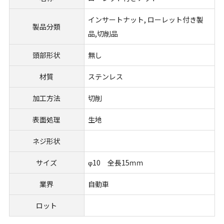
インサートナット, ローレット付き製
製品分類
品,切削品
頭部形状
無し
材質
ステンレス
加工方法
切削
表面処理
生地
ネジ形状
サイズ
φ10 全長15ｍｍ
業界
自動車
ロット