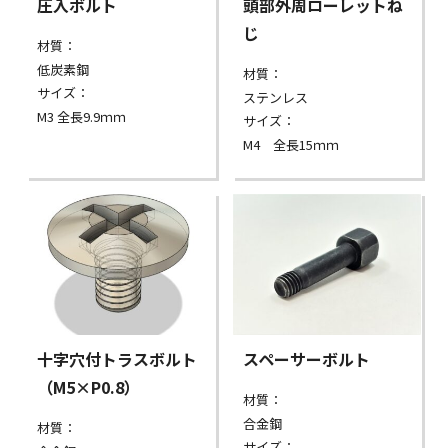
圧入ボルト
頭部外周ローレットね
じ
材質：
低炭素鋼
材質：
サイズ：
ステンレス
M3 全長9.9ｍｍ
サイズ：
M4 全長15ｍｍ
十字穴付トラスボルト
スペーサーボルト
（M5×P0.8）
材質：
合金鋼
材質：
サイズ：