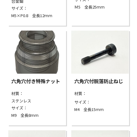
合金鋼
Ｍ5 全長25ｍｍ
サイズ：
M5×P0.8 全長12ｍｍ
六角穴付き特殊ナット
六角穴付脱落防止ねじ
材質：
材質：
ステンレス
サイズ：
サイズ：
M4 全長15ｍｍ
M9 全長8ｍｍ