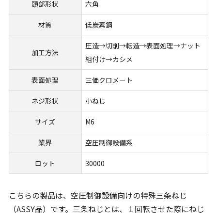
頭部形状
六角
材質
低炭素鋼
圧造→切削→転造→表面処理→ナット
加工方法
組付け→カシメ
表面処理
三価クロメート
ネジ形状
小ねじ
サイズ
M6
業界
空圧制御設備系
ロット
30000
こちらの製品は、空圧制御設備向けの特殊三条ねじ
（ASSY品）です。三条ねじとは、１回転させた際にねじ