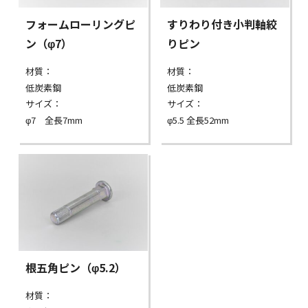
フォームローリングピ
すりわり付き小判軸絞
ン（φ7）
りピン
材質：
材質：
低炭素鋼
低炭素鋼
サイズ：
サイズ：
φ7 全長7mm
φ5.5 全長52mm
根五角ピン（φ5.2）
材質：