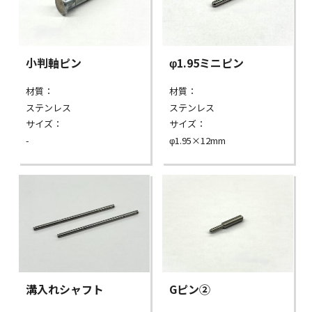
小判軸ピン
φ1.95ミニピン
材質：
材質：
ステンレス
ステンレス
サイズ：
サイズ：
-
φ1.95×12mm
溝入れシャフト
Gピン②