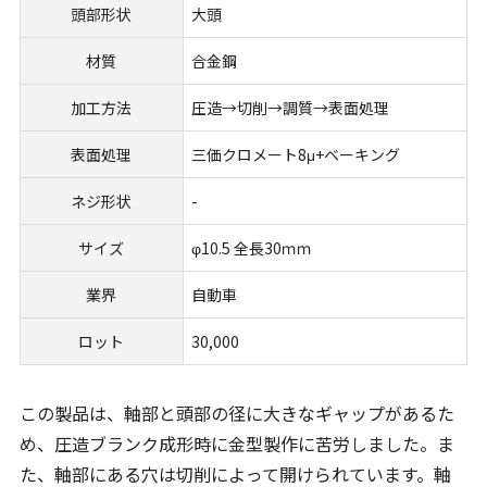
頭部形状
大頭
材質
合金鋼
加工方法
圧造→切削→調質→表面処理
表面処理
三価クロメート8μ+ベーキング
ネジ形状
-
サイズ
φ10.5 全長30ｍｍ
業界
自動車
ロット
30,000
この製品は、軸部と頭部の径に大きなギャップがあるた
め、圧造ブランク成形時に金型製作に苦労しました。ま
た、軸部にある穴は切削によって開けられています。軸