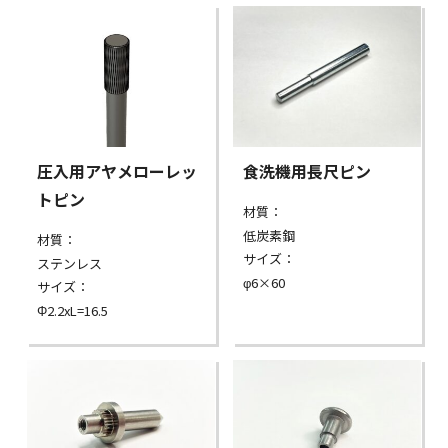
圧入用アヤメローレッ
食洗機用長尺ピン
トピン
材質：
低炭素鋼
材質：
サイズ：
ステンレス
φ6×60
サイズ：
Φ2.2xL=16.5