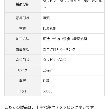
タッピン（タップタイト）/段付きボル
製品分類
ト
頭部形状
薄頭
材質
低炭素鋼
加工方法
圧造→転造→浸炭→表面処理
表面処理
ユニクロ+ベーキング
ネジ形状
タッピングネジ
サイズ
16mm
業界
住設
ロット
50000
こちらの製品は、
十字穴段付きタッピングネジです。