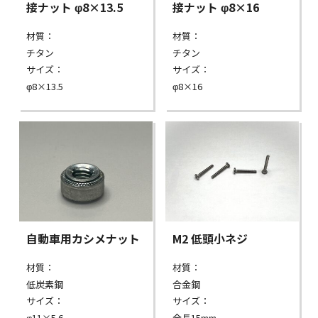
接ナット φ8×13.5
接ナット φ8×16
材質：
材質：
チタン
チタン
サイズ：
サイズ：
φ8×13.5
φ8×16
自動車用カシメナット
M2 低頭小ネジ
材質：
材質：
低炭素鋼
合金鋼
サイズ：
サイズ：
φ11×5.6
全長15mm