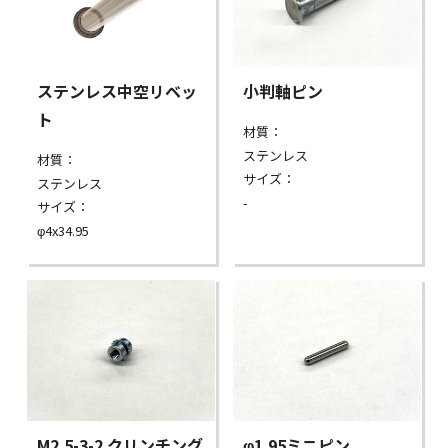
ステンレス中空リベッ
小判軸ピン
ト
材質：
ステンレス
材質：
サイズ：
ステンレス
-
サイズ：
φ4x34.95
M2.5-3-2 クリンチング
φ1.95ミニピン