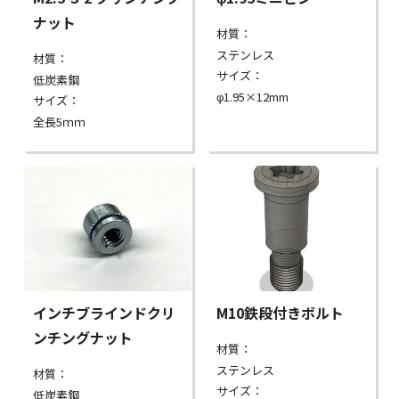
ナット
材質：
ステンレス
材質：
サイズ：
低炭素鋼
φ1.95×12mm
サイズ：
全長5ｍｍ
インチブラインドクリ
M10鉄段付きボルト
ンチングナット
材質：
ステンレス
材質：
サイズ：
低炭素鋼