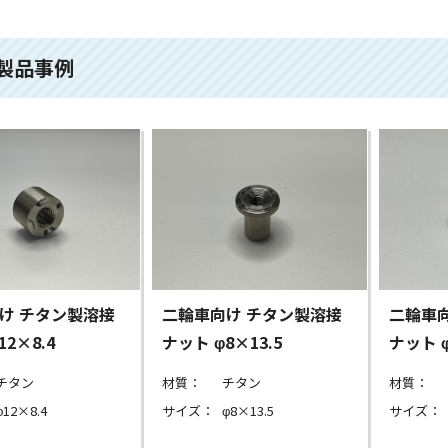
製品事例
け チタン製溶接
二輪車向け チタン製溶接
二輪車
12×8.4
ナット φ8×13.5
ナット φ
チタン
材質：
チタン
材質：
φ12×8.4
サイズ：
φ8×13.5
サイズ：