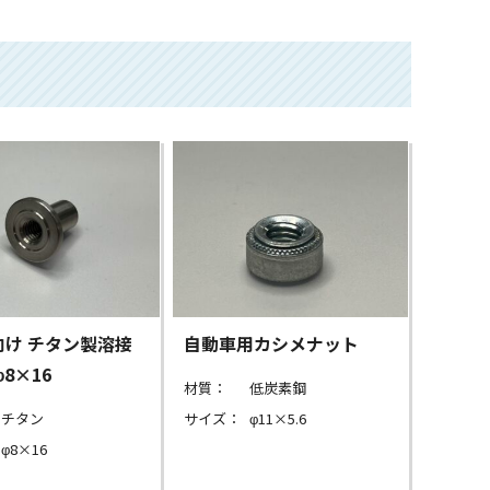
向け チタン製溶接
自動車用カシメナット
8×16
材質：
低炭素鋼
チタン
サイズ：
φ11×5.6
φ8×16