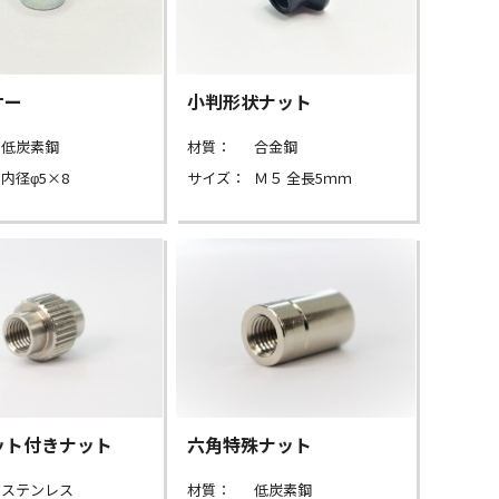
サー
小判形状ナット
低炭素鋼
材質：
合金鋼
内径φ5×8
サイズ：
Ｍ５ 全長5ｍｍ
ット付きナット
六角特殊ナット
ステンレス
材質：
低炭素鋼