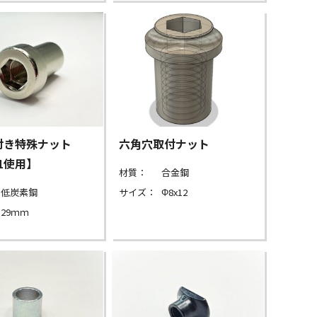
付き特殊ナット
六角穴取付ナット
21使用】
材質：
合金鋼
低炭素鋼
サイズ：
Φ8x12
29ｍｍ