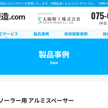
部品のコストダウンを実現いたします。冷間圧造によるコストダウンなら、「特殊ネジ
075-
製造
.com
produced by
(平日：8
工サービス
製品事例
技術提案事例
技
製品事例
Case
ソーラー用 アルミスペーサー