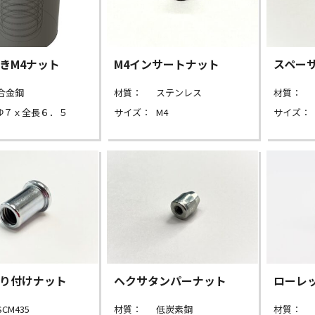
きM4ナット
M4インサートナット
スペー
合金鋼
材質：
ステンレス
材質：
Φ７ｘ全長６．５
サイズ：
M4
サイズ：
り付けナット
ヘクサタンパーナット
ローレ
SCM435
材質：
低炭素鋼
材質：