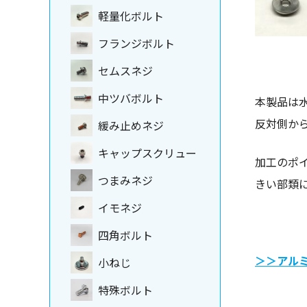
軽量化ボルト
フランジボルト
セムスネジ
中ツバボルト
本製品は
反対側か
緩み止めネジ
キャップスクリュー
加工のポ
つまみネジ
きい部類
イモネジ
四角ボルト
＞＞アル
小ねじ
特殊ボルト