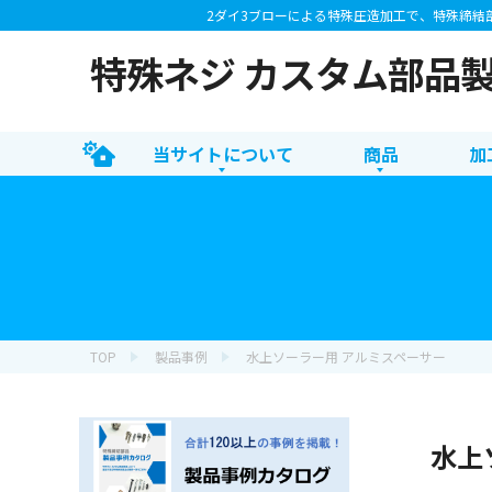
2ダイ3ブローによる特殊圧造加工で、特殊締結
特殊ネジ カスタム部品
当サイトについて
商品
加
TOP
製品事例
水上ソーラー用 アルミスペーサー
水上