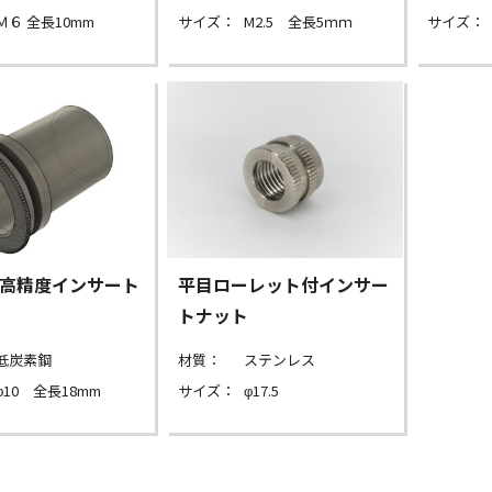
Ｍ６ 全長10mm
サイズ：
M2.5 全長5ｍｍ
サイズ：
高精度インサート
平目ローレット付インサー
トナット
低炭素鋼
材質：
ステンレス
φ10 全長18mm
サイズ：
φ17.5