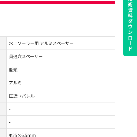
技術資料
ダウンロード
水上ソーラー用 アルミスペーサー
貫通穴スペーサー
低頭
アルミ
圧造→バレル
-
-
Φ25×6.5mm