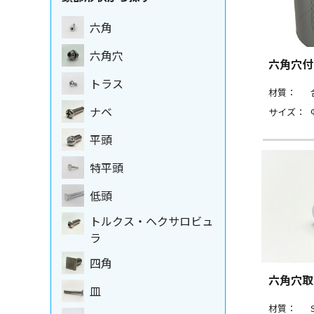
六角
六角穴
六角穴付
トラス
材質：
ナベ
サイズ：
平頭
特平頭
低頭
トルクス・ヘクサロビュ
ラ
四角
六角穴取
皿
材質：