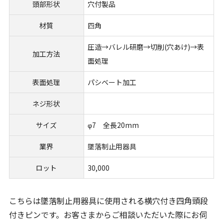
頭部形状
穴付製品
材質
四角
圧造→バレル研磨→切削(穴あけ)→表
加工方法
面処理
表面処理
パシベート加工
ネジ形状
サイズ
φ7 全長20mm
業界
墜落制止用器具
ロット
30,000
こちらは墜落制止用器具に使用される横穴付き四角頭段
付きピンです。お客さまからご相談いただいた際にお伺