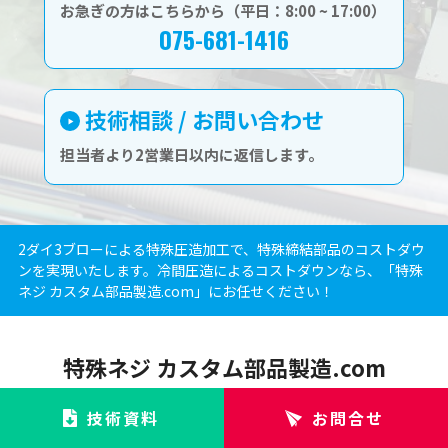
お急ぎの方はこちらから（平日：8:00 ~ 17:00）
075-681-1416
技術相談 / お問い合わせ
担当者より2営業日以内に返信します。
2ダイ3ブローによる特殊圧造加工で、特殊締結部品のコストダウ
ンを実現いたします。冷間圧造によるコストダウンなら、「特殊
ネジ カスタム部品製造.com」にお任せください！
特殊ネジ カスタム部品製造.com
技術資料
お問合せ
Produced by