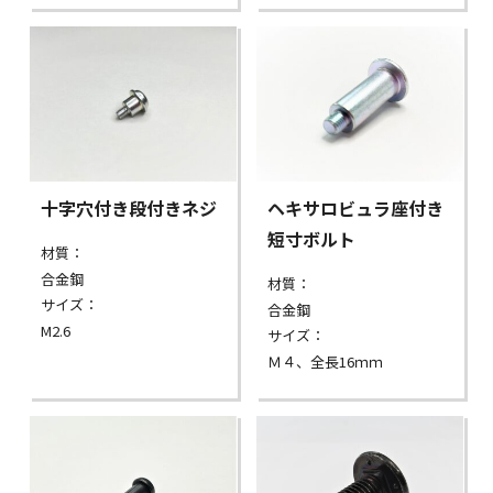
十字穴付き段付きネジ
ヘキサロビュラ座付き
短寸ボルト
材質：
合金鋼
材質：
サイズ：
合金鋼
M2.6
サイズ：
Ｍ４、全長16ｍｍ