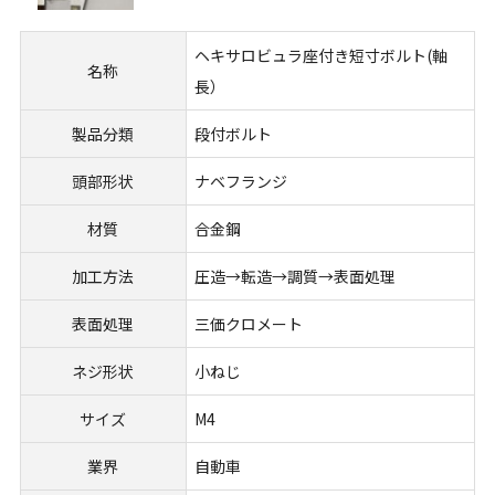
ヘキサロビュラ座付き短寸ボルト(軸
名称
長）
製品分類
段付ボルト
頭部形状
ナベフランジ
材質
合金鋼
加工方法
圧造→転造→調質→表面処理
表面処理
三価クロメート
ネジ形状
小ねじ
サイズ
M4
業界
自動車