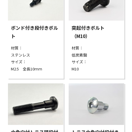
ボンド付き段付きボル
突起付きボルト
ト
（M10）
材質：
材質：
ステンレス
低炭素鋼
サイズ：
サイズ：
M2.5 全長10ｍｍ
M10
六角穴付トラス頭段付
トラス六角穴付段付き