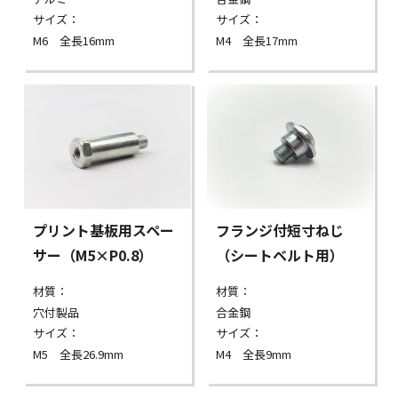
サイズ：
サイズ：
M6 全長16mm
M4 全長17mm
プリント基板用スペー
フランジ付短寸ねじ
サー（M5×P0.8）
（シートベルト用）
材質：
材質：
穴付製品
合金鋼
サイズ：
サイズ：
M5 全長26.9mm
M4 全長9mm