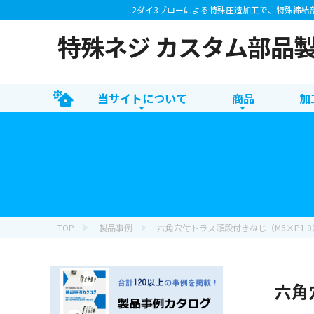
2ダイ3ブローによる特殊圧造加工で、特殊締結
特殊ネジ カスタム部品
当サイトについて
商品
加
TOP
製品事例
六角穴付トラス頭段付きねじ（M6×P1.0
六角