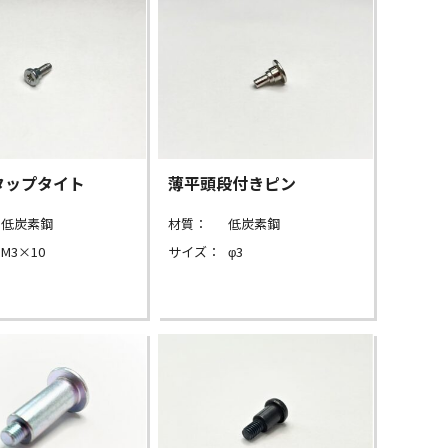
タップタイト
薄平頭段付きピン
低炭素鋼
材質：
低炭素鋼
M3×10
サイズ：
φ3