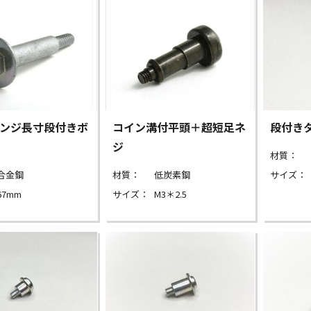
ンジ長寸段付きボ
コイン溝付平頭＋超短足ネ
段付き
ジ
材質：
合金鋼
材質：
低炭素鋼
サイズ：
67mm
サイズ：
M3＊2.5