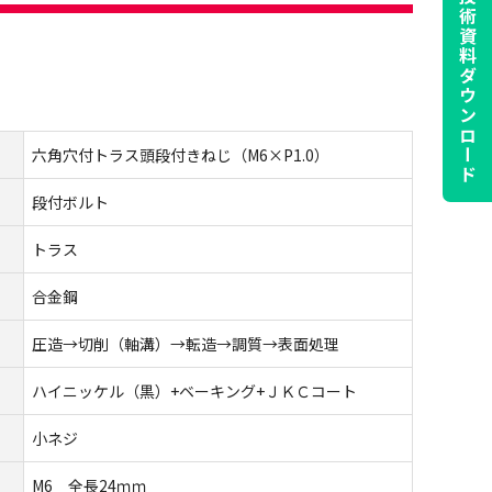
技術資料
ダウンロード
六角穴付トラス頭段付きねじ（M6×P1.0）
段付ボルト
トラス
合金鋼
圧造→切削（軸溝）→転造→調質→表面処理
ハイニッケル（黒）+ベーキング+ＪＫＣコート
小ネジ
M6 全長24ｍｍ