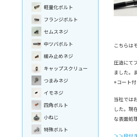
軽量化ボルト
フランジボルト
セムスネジ
中ツバボルト
こちらは
緩み止めネジ
圧造にて
キャップスクリュー
ました。
つまみネジ
+コート
イモネジ
当社では
四角ボルト
した。現
小ねじ
な表面処
特殊ボルト
＞＞段付