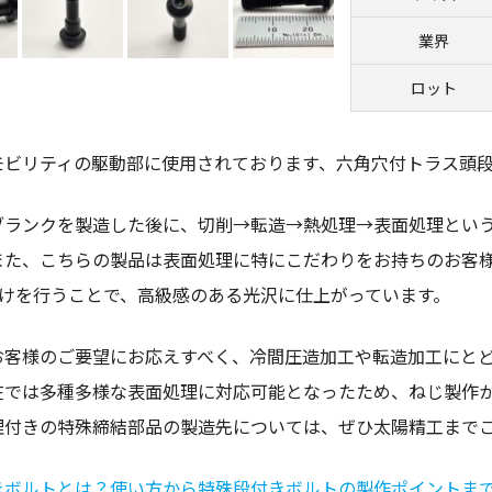
業界
ロット
モビリティの駆動部に使用されております、六角穴付トラス頭
ブランクを製造した後に、切削→転造→熱処理→表面処理とい
また、こちらの製品は表面処理に特にこだわりをお持ちのお客
付けを行うことで、高級感のある光沢に仕上がっています。
お客様のご要望にお応えすべく、冷間圧造加工や転造加工にと
在では多種多様な表面処理に対応可能となったため、ねじ製作
理付きの特殊締結部品の製造先については、ぜひ太陽精工まで
きボルトとは？使い方から特殊段付きボルトの製作ポイントま