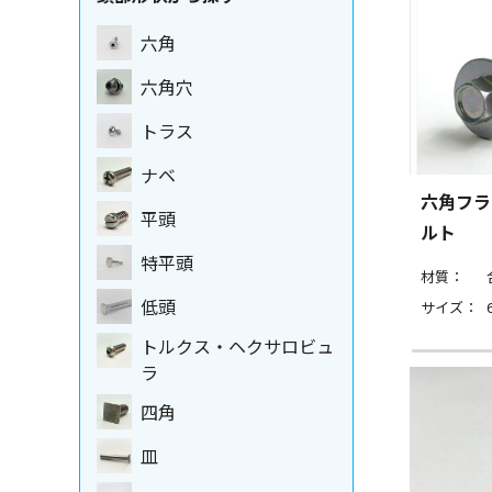
六角
六角穴
トラス
ナベ
六角フラ
平頭
ルト
特平頭
材質：
低頭
サイズ：
トルクス・ヘクサロビュ
ラ
四角
皿