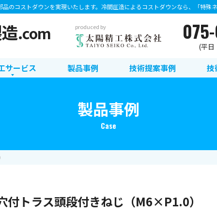
部品のコストダウンを実現いたします。冷間圧造によるコストダウンなら、「特殊ネジ
075-
製造
.com
produced by
(平日：8
工サービス
製品事例
技術提案事例
技
製品事例
Case
）
穴付トラス頭段付きねじ（M6×P1.0）