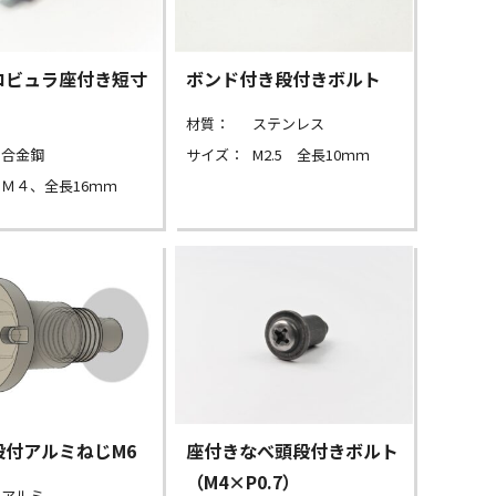
ロビュラ座付き短寸
ボンド付き段付きボルト
材質：
ステンレス
合金鋼
サイズ：
M2.5 全長10ｍｍ
Ｍ４、全長16ｍｍ
段付アルミねじM6
座付きなべ頭段付きボルト
（M4×P0.7）
アルミ