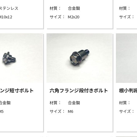
ステンレス
材質：
合金鋼
材質：
M10x12
サイズ：
M2x20
サイズ：
ンジ短寸ボルト
六角フランジ段付きボルト
根小判
合金鋼
材質：
合金鋼
材質：
M5
サイズ：
M6
サイズ：