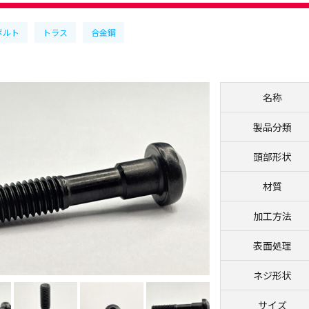
ボルト
トラス
合金鋼
名称
製品分類
頭部形状
材質
加工方法
表面処理
ネジ形状
サイズ