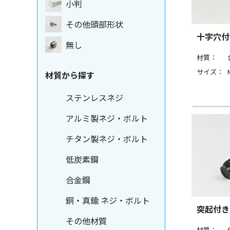
小判
その他頭部形状
十字穴付
無し
材質：
サイズ：
材質から探す
ステンレスネジ
アルミ製ネジ・ボルト
チタン製ネジ・ボルト
低炭素鋼
合金鋼
銅・真鍮 ネジ・ボルト
突起付き
その他材質
材質：