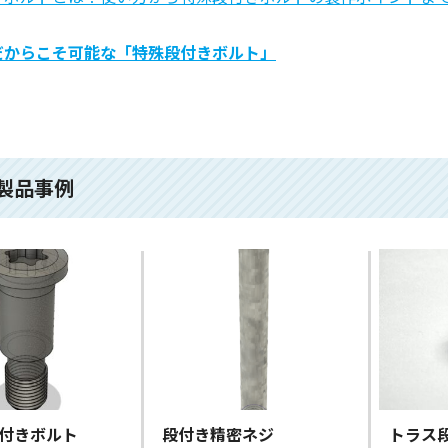
だからこそ可能な「特殊段付きボルト」
製品事例
段付きボルト
段付き精密ネジ
トラス