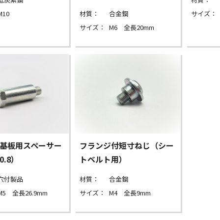
M10
材質：
合金鋼
サイズ：
サイズ：
M6 全長20mm
基板用スペーサー
フランジ付短寸ねじ（シー
0.8）
トベルト用）
穴付製品
材質：
合金鋼
M5 全長26.9mm
サイズ：
M4 全長9mm