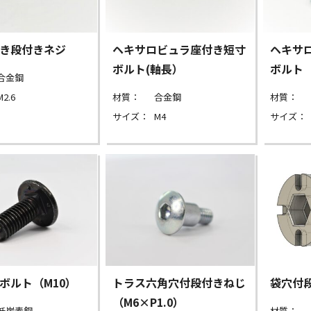
き段付きネジ
ヘキサロビュラ座付き短寸
ヘキサ
ボルト(軸長）
ボルト
合金鋼
M2.6
材質：
合金鋼
材質：
サイズ：
M4
サイズ：
ボルト（M10）
トラス六角穴付段付きねじ
袋穴付
（M6×P1.0）
低炭素鋼
材質：