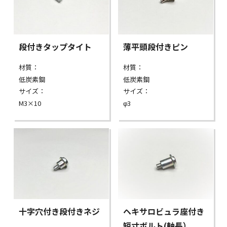
段付きタップタイト
薄平頭段付きピン
材質：
材質：
低炭素鋼
低炭素鋼
サイズ：
サイズ：
M3×10
φ3
十字穴付き段付きネジ
ヘキサロビュラ座付き
短寸ボルト(軸長）