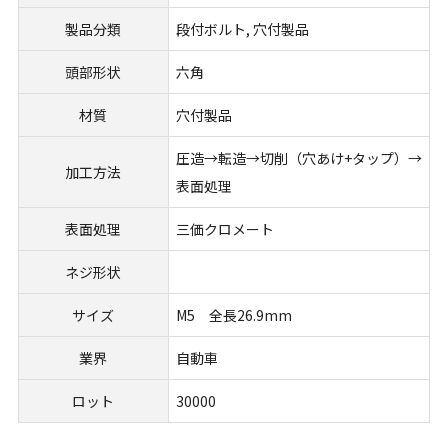
製品分類
段付ボルト, 穴付製品
頭部形状
六角
材質
穴付製品
圧造→転造→切削（穴あけ+タップ）→
加工方法
表面処理
表面処理
三価クロメート
ネジ形状
サイズ
M5 全長26.9mm
業界
自動車
ロット
30000