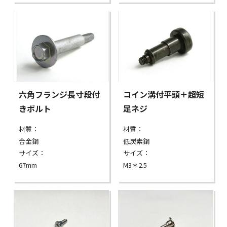
六角フランジ長寸段付
コイン溝付平頭＋超短
きボルト
足ネジ
材質：
材質：
合金鋼
低炭素鋼
サイズ：
サイズ：
67mm
M3＊2.5