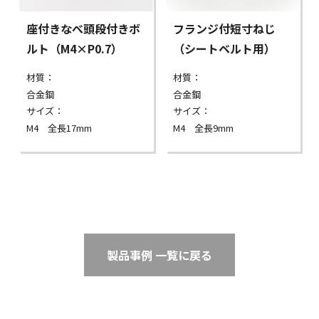
座付きなべ頭段付きボ
フランジ付短寸ねじ
ルト（M4×P0.7）
（シートベルト用）
材質：
材質：
合金鋼
合金鋼
サイズ：
サイズ：
M4 全長17mm
M4 全長9mm
製品事例 一覧に戻る