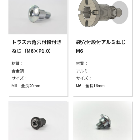
トラス六角穴付段付き
袋穴付段付アルミねじ
ねじ（M6×P1.0）
M6
材質：
材質：
合金鋼
アルミ
サイズ：
サイズ：
M6 全長20mm
M6 全長16mm