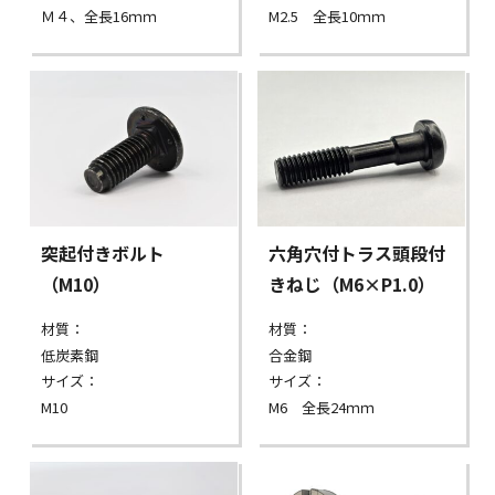
Ｍ４、全長16ｍｍ
M2.5 全長10ｍｍ
突起付きボルト
六角穴付トラス頭段付
（M10）
きねじ（M6×P1.0）
材質：
材質：
低炭素鋼
合金鋼
サイズ：
サイズ：
M10
M6 全長24ｍｍ