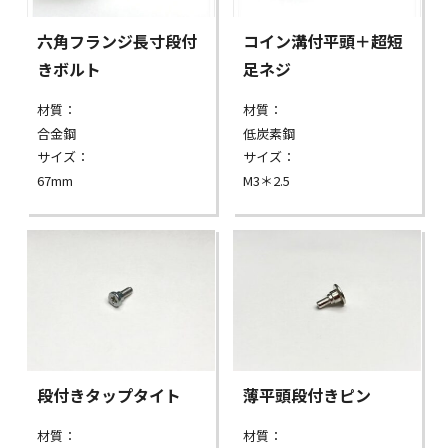
六角フランジ長寸段付
コイン溝付平頭＋超短
きボルト
足ネジ
材質：
材質：
合金鋼
低炭素鋼
サイズ：
サイズ：
67mm
M3＊2.5
段付きタップタイト
薄平頭段付きピン
材質：
材質：