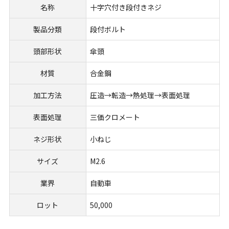
名称
十字穴付き段付きネジ
製品分類
段付ボルト
頭部形状
傘頭
材質
合金鋼
加工方法
圧造→転造→熱処理→表面処理
表面処理
三価クロメート
ネジ形状
小ねじ
サイズ
M2.6
業界
自動車
ロット
50,000