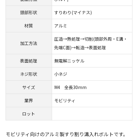
頭部形状
すりわり(マイナス)
材質
アルミ
圧造→熱処理→切削(頭部外周・E溝・
加工方法
先端C面)→転造→表面処理
表面処理
無電解ニッケル
ネジ形状
小ネジ
サイズ
M4 全長30mm
業界
モビリティ
ロット
モビリティ向けのアルミ製すり割り溝入れボルトです。