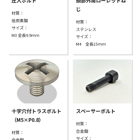
圧入ボルト
頭部外周ローレットね
じ
材質：
低炭素鋼
材質：
サイズ：
ステンレス
M3 全長9.9ｍｍ
サイズ：
M4 全長15ｍｍ
十字穴付トラスボルト
スペーサーボルト
（M5×P0.8）
材質：
合金鋼
材質：
サイズ：
合金鋼