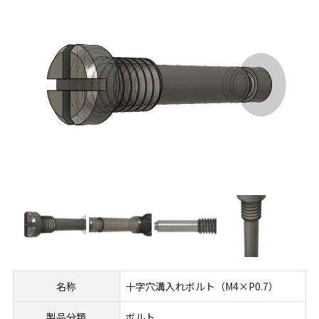
名称
十字穴溝入れボルト（M4×P0.7）
製品分類
ボルト,