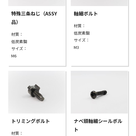
特殊三条ねじ（ASSY
軸細ボルト
品）
材質：
低炭素鋼
材質：
サイズ：
低炭素鋼
M3
サイズ：
M6
トリミングボルト
ナベ頭軸細シールボル
ト
材質：