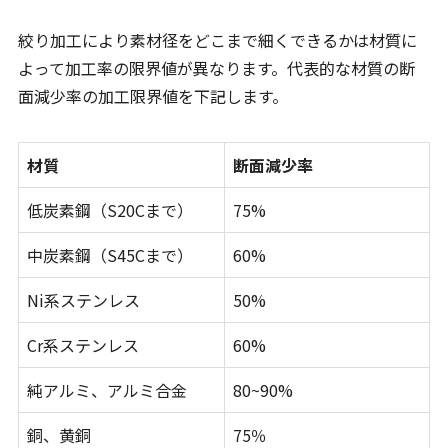
絞り加工により素材径をどこまで細くできるかは材質に
よって加工率の限界値が異なります。代表的な材質の断
面減少率の加工限界値を下記します。
材質
断面減少率
低炭素鋼（S20Cまで）
75%
中炭素鋼（S45Cまで）
60%
Ni系ステンレス
50%
Cr系ステンレス
60%
純アルミ、アルミ合金
80~90%
銅、黄銅
75％